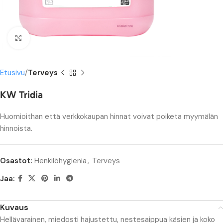
Suurenna
Etusivu
Terveys
KW Tridia
Huomioithan että verkkokaupan hinnat voivat poiketa myymälän
hinnoista.
Osastot:
Henkilöhygienia
,
Terveys
Jaa:
Kuvaus
Hellävarainen, miedosti hajustettu, nestesaippua käsien ja koko