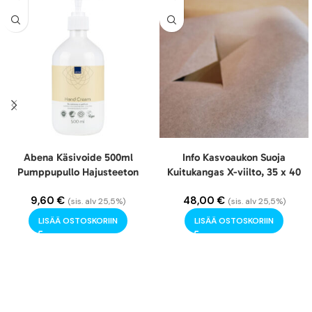
Abena Käsivoide 500ml
Info Kasvoaukon Suoja
Pumppupullo Hajusteeton
Kuitukangas X-viilto, 35 x 40
cm 500 kpl
9,60
€
48,00
€
(sis. alv 25,5%)
(sis. alv 25,5%)
LISÄÄ OSTOSKORIIN
LISÄÄ OSTOSKORIIN