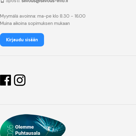
Sposti:
siivous@siivous-info.fi
Myymälä avoinna: ma-pe klo 8.30 - 16.00
Muina aikoina sopimuksen mukaan
Kirjaudu sisään